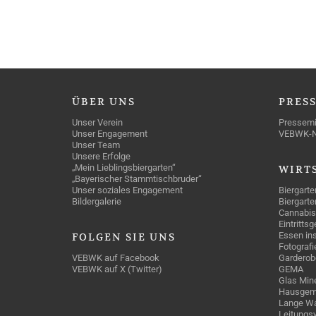
ÜBER
UNS
PRES
Unser Verein
Pressemi
Unser Engagement
VEBWK-
Unser Team
Unsere Erfolge
„Mein Lieblingsbiergarten“
WIRT
„Bayerischer Stammtischbruder“
Unser soziales Engagement
Biergarte
Bildergalerie
Biergarte
Cannabis
Eintritts
Essen ins
FOLGEN
SIE UNS
Fotografi
VEBWK auf Facebook
Garderob
VEBWK auf X (Twitter)
GEMA
Glas Mine
Hausgem
Lange Wa
Leitungs