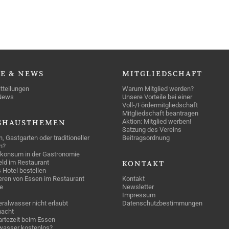
SE
& NEWS
MITGLIEDSCHAFT
tteilungen
Warum Mitglied werden?
News
Unsere Vorteile bei einer
Voll-/Fördermitgliedschaft
Mitgliedschaft beantragen
Aktion: Mitglied werben!
SHAUSTHEMEN
Satzung des Vereins
n, Gastgarten oder traditioneller
Beitragsordnung
n?
konsum in der Gastronomie
geld im Restaurant
KONTAKT
 Hotel bestellen
eren von Essen im Restaurant
Kontakt
e
Newsletter
Impressum
ralwasser nicht erlaubt
Datenschutzbestimmungen
acht
rtezeit beim Essen
wasser kostenlos?