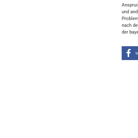
Anspruc
und and
Problem
nach de
der bay
t