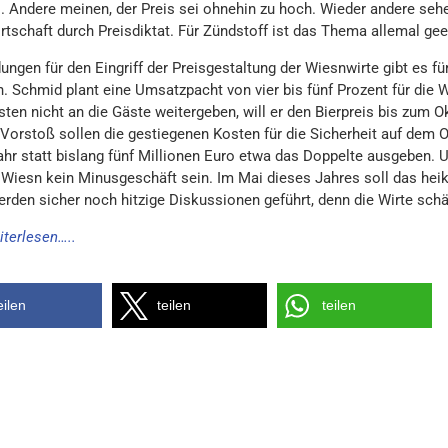
. Andere meinen, der Preis sei ohnehin zu hoch. Wieder andere sehen
rtschaft durch Preisdiktat. Für Zündstoff ist das Thema allemal gee
ungen für den Eingriff der Preisgestaltung der Wiesnwirte gibt es 
h. Schmid plant eine Umsatzpacht von vier bis fünf Prozent für die W
en nicht an die Gäste weitergeben, will er den Bierpreis bis zum Ok
Vorstoß sollen die gestiegenen Kosten für die Sicherheit auf dem 
hr statt bislang fünf Millionen Euro etwa das Doppelte ausgeben. Und
e Wiesn kein Minusgeschäft sein. Im Mai dieses Jahres soll das hei
erden sicher noch hitzige Diskussionen geführt, denn die Wirte sch
iterlesen…..
eilen
teilen
teilen