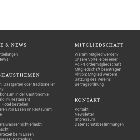
SE
& NEWS
MITGLIEDSCHAFT
tteilungen
Warum Mitglied werden?
News
Unsere Vorteile bei einer
Voll-/Fördermitgliedschaft
Mitgliedschaft beantragen
Aktion: Mitglied werben!
SHAUSTHEMEN
Satzung des Vereins
n, Gastgarten oder traditioneller
Beitragsordnung
n?
konsum in der Gastronomie
geld im Restaurant
KONTAKT
 Hotel bestellen
eren von Essen im Restaurant
Kontakt
e
Newsletter
Impressum
ralwasser nicht erlaubt
Datenschutzbestimmungen
acht
rtezeit beim Essen
wasser kostenlos?