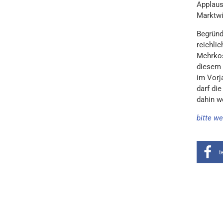
Applaus
Marktwi
Begründ
reichlic
Mehrkost
diesem 
im Vorja
darf di
dahin w
bitte we
t