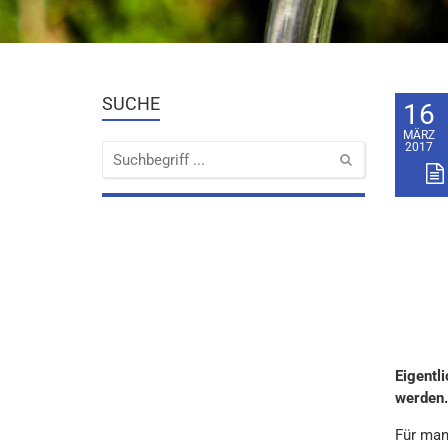
SUCHE
16
MÄRZ
2017
Eigentl
werden.
Für manc