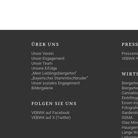
ÜBER
UNS
PRES
Unser Verein
Pressemi
Unser Engagement
VEBWK-
Unser Team
Unsere Erfolge
„Mein Lieblingsbiergarten“
WIRT
„Bayerischer Stammtischbruder“
Unser soziales Engagement
Biergarte
Bildergalerie
Biergarte
Cannabis
Eintritts
Essen ins
FOLGEN
SIE UNS
Fotografi
VEBWK auf Facebook
Garderob
VEBWK auf X (Twitter)
GEMA
Glas Mine
Hausgem
Lange Wa
Leitungs