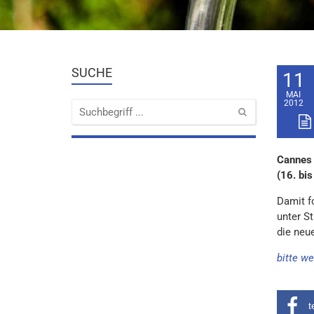
SUCHE
11
MAI
2012
Cannes 
(16. bis
Damit f
unter S
die neu
bitte we
t