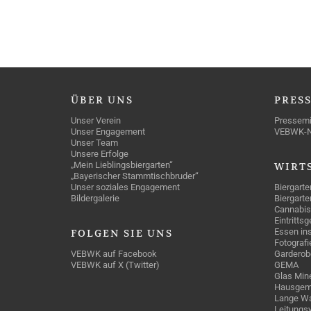
ÜBER
UNS
PRES
Unser Verein
Pressemi
Unser Engagement
VEBWK-
Unser Team
Unsere Erfolge
„Mein Lieblingsbiergarten“
WIRT
„Bayerischer Stammtischbruder“
Unser soziales Engagement
Biergarte
Bildergalerie
Biergarte
Cannabis
Eintritts
Essen ins
FOLGEN
SIE UNS
Fotografi
VEBWK auf Facebook
Garderob
VEBWK auf X (Twitter)
GEMA
Glas Mine
Hausgem
Lange Wa
Leitungs