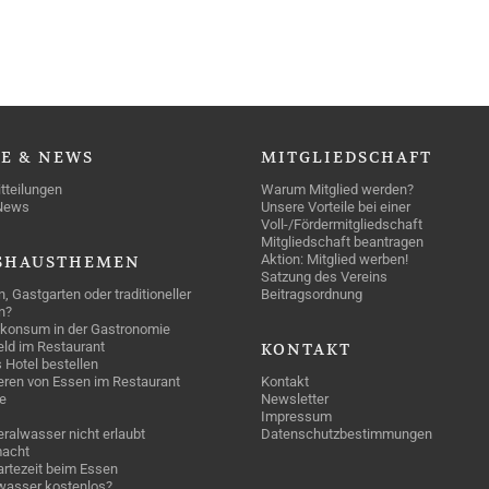
SE
& NEWS
MITGLIEDSCHAFT
tteilungen
Warum Mitglied werden?
News
Unsere Vorteile bei einer
Voll-/Fördermitgliedschaft
Mitgliedschaft beantragen
Aktion: Mitglied werben!
SHAUSTHEMEN
Satzung des Vereins
n, Gastgarten oder traditioneller
Beitragsordnung
n?
konsum in der Gastronomie
geld im Restaurant
KONTAKT
 Hotel bestellen
eren von Essen im Restaurant
Kontakt
e
Newsletter
Impressum
ralwasser nicht erlaubt
Datenschutzbestimmungen
acht
rtezeit beim Essen
wasser kostenlos?