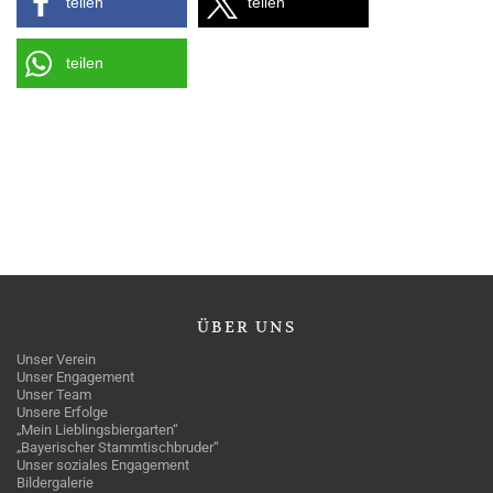
teilen
teilen
teilen
ÜBER
UNS
Unser Verein
Unser Engagement
Unser Team
Unsere Erfolge
„Mein Lieblingsbiergarten“
„Bayerischer Stammtischbruder“
Unser soziales Engagement
Bildergalerie