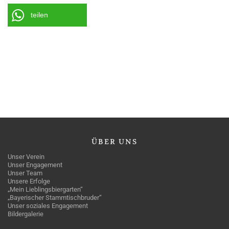
teilen
ÜBER
UNS
Unser Verein
Unser Engagement
Unser Team
Unsere Erfolge
„Mein Lieblingsbiergarten“
„Bayerischer Stammtischbruder“
Unser soziales Engagement
Bildergalerie