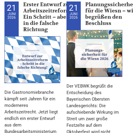
Erster Entwurf zur
Planungssicherhe
21
21
Arbeitszeitreform:
für die Wiesn – w
JUNI
JUNI
Ein Schritt – aber
begrüßen den
2026
2026
in die falsche
Beschluss
Richtung
Der VEBWK begrüßt die
Die Gastronomiebranche
Entscheidung des
kämpft seit Jahren für ein
Bayerischen Obersten
moderneres
Landesgerichts: Die
Arbeitszeitrecht. Jetzt liegt
aufschiebende Wirkung im
endlich ein erster Entwurf
Streit um zwei große
aus dem
Festzelte auf dem
Bundesarbeitsministerium
Oktoberfest wird nicht