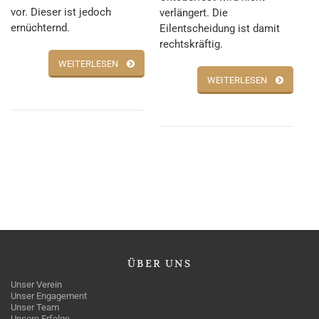
vor. Dieser ist jedoch
verlängert. Die
ernüchternd.
Eilentscheidung ist damit
rechtskräftig.
WEITERLESEN
WEITERLESEN
ÜBER
UNS
Unser Verein
Unser Engagement
Unser Team
Unsere Erfolge