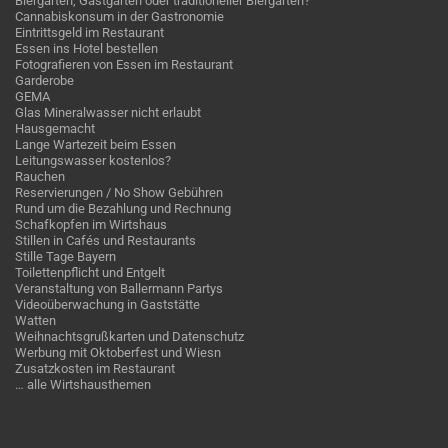
Biergarten, Gastgarten oder traditioneller Biergarten?
Cannabiskonsum in der Gastronomie
Eintrittsgeld im Restaurant
Essen ins Hotel bestellen
Fotografieren von Essen im Restaurant
Garderobe
GEMA
Glas Mineralwasser nicht erlaubt
Hausgemacht
Lange Wartezeit beim Essen
Leitungswasser kostenlos?
Rauchen
Reservierungen / No Show Gebühren
Rund um die Bezahlung und Rechnung
Schafkopfen im Wirtshaus
Stillen in Cafés und Restaurants
Stille Tage Bayern
Toilettenpflicht und Entgelt
Veranstaltung von Ballermann Partys
Videoüberwachung in Gaststätte
Watten
Weihnachtsgrußkarten und Datenschutz
Werbung mit Oktoberfest und Wiesn
Zusatzkosten im Restaurant
… alle Wirtshausthemen