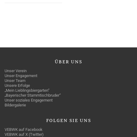
ÜBER
UNS
Unser Verein
Unser Engagement
Unser Team
Unsere Erfolge
„Mein Lieblingsbiergarten“
„Bayerischer Stammtischbruder“
Unser soziales Engagement
Bildergalerie
FOLGEN
SIE UNS
VEBWK auf Facebook
VEBWK auf X (Twitter)