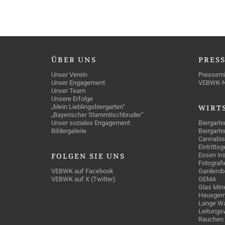
ÜBER
UNS
PRES
Unser Verein
Pressemi
Unser Engagement
VEBWK-
Unser Team
Unsere Erfolge
„Mein Lieblingsbiergarten“
WIRT
„Bayerischer Stammtischbruder“
Unser soziales Engagement
Biergarte
Bildergalerie
Biergarte
Cannabis
Eintritts
Essen ins
FOLGEN
SIE UNS
Fotografi
VEBWK auf Facebook
Garderob
VEBWK auf X (Twitter)
GEMA
Glas Mine
Hausgem
Lange Wa
Leitungs
Rauchen