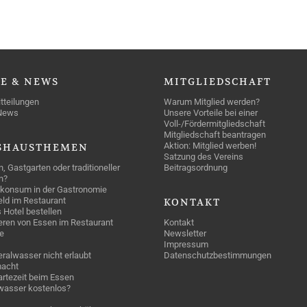
SE
& NEWS
MITGLIEDSCHAFT
tteilungen
Warum Mitglied werden?
News
Unsere Vorteile bei einer
Voll-/Fördermitgliedschaft
Mitgliedschaft beantragen
Aktion: Mitglied werben!
SHAUSTHEMEN
Satzung des Vereins
n, Gastgarten oder traditioneller
Beitragsordnung
n?
konsum in der Gastronomie
geld im Restaurant
KONTAKT
 Hotel bestellen
eren von Essen im Restaurant
Kontakt
e
Newsletter
Impressum
ralwasser nicht erlaubt
Datenschutzbestimmungen
acht
rtezeit beim Essen
wasser kostenlos?