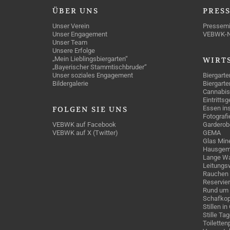
ÜBER
UNS
PRES
Unser Verein
Pressemi
Unser Engagement
VEBWK-
Unser Team
Unsere Erfolge
„Mein Lieblingsbiergarten“
WIRT
„Bayerischer Stammtischbruder“
Unser soziales Engagement
Biergarte
Bildergalerie
Biergarte
Cannabis
Eintritts
Essen ins
FOLGEN
SIE UNS
Fotografi
VEBWK auf Facebook
Garderob
VEBWK auf X (Twitter)
GEMA
Glas Mine
Hausgem
Lange Wa
Leitungs
Rauchen
Reservie
Rund um 
Schafkop
Stillen i
Stille Ta
Toiletten