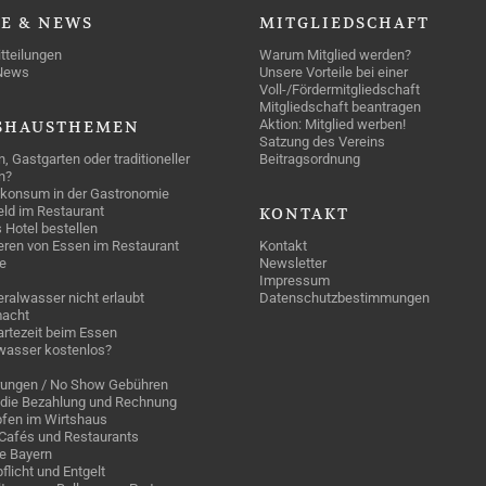
SE
& NEWS
MITGLIEDSCHAFT
tteilungen
Warum Mitglied werden?
News
Unsere Vorteile bei einer
Voll-/Fördermitgliedschaft
Mitgliedschaft beantragen
Aktion: Mitglied werben!
SHAUSTHEMEN
Satzung des Vereins
n, Gastgarten oder traditioneller
Beitragsordnung
n?
konsum in der Gastronomie
geld im Restaurant
KONTAKT
 Hotel bestellen
eren von Essen im Restaurant
Kontakt
e
Newsletter
Impressum
ralwasser nicht erlaubt
Datenschutzbestimmungen
acht
rtezeit beim Essen
wasser kostenlos?
rungen / No Show Gebühren
die Bezahlung und Rechnung
fen im Wirtshaus
n Cafés und Restaurants
ge Bayern
pflicht und Entgelt