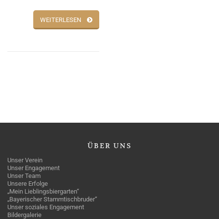
WEITERLESEN
ÜBER
UNS
Unser Verein
Unser Engagement
Unser Team
Unsere Erfolge
„Mein Lieblingsbiergarten“
„Bayerischer Stammtischbruder“
Unser soziales Engagement
Bildergalerie