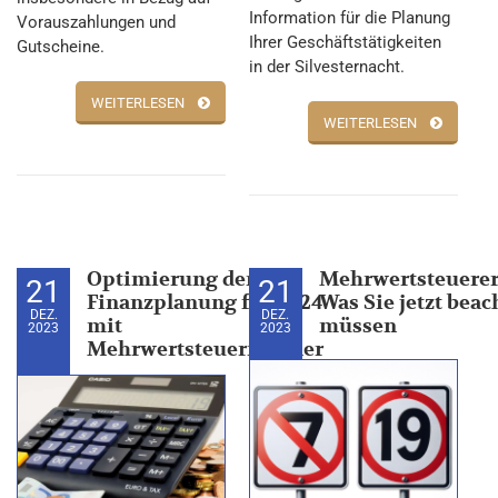
Information für die Planung
Vorauszahlungen und
Ihrer Geschäftstätigkeiten
Gutscheine.
in der Silvesternacht.
WEITERLESEN
WEITERLESEN
Optimierung der
Mehrwertsteuere
21
21
Finanzplanung für 2024
Was Sie jetzt beac
DEZ.
DEZ.
mit
müssen
2023
2023
Mehrwertsteuerrechner