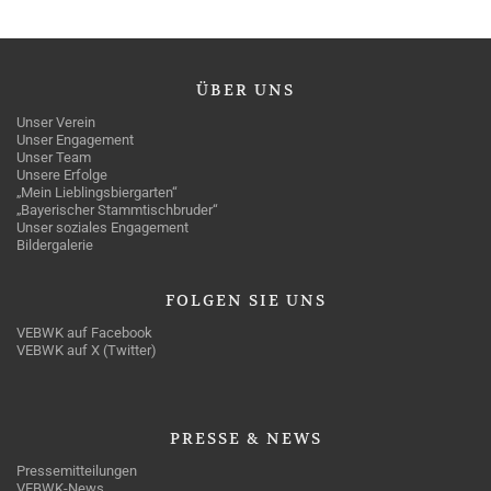
ÜBER
UNS
Unser Verein
Unser Engagement
Unser Team
Unsere Erfolge
„Mein Lieblingsbiergarten“
„Bayerischer Stammtischbruder“
Unser soziales Engagement
Bildergalerie
FOLGEN
SIE UNS
VEBWK auf Facebook
VEBWK auf X (Twitter)
PRESSE
& NEWS
Pressemitteilungen
VEBWK-News