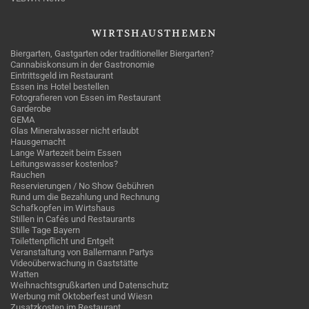
WIRTSHAUSTHEMEN
Biergarten, Gastgarten oder traditioneller Biergarten?
Cannabiskonsum in der Gastronomie
Eintrittsgeld im Restaurant
Essen ins Hotel bestellen
Fotografieren von Essen im Restaurant
Garderobe
GEMA
Glas Mineralwasser nicht erlaubt
Hausgemacht
Lange Wartezeit beim Essen
Leitungswasser kostenlos?
Rauchen
Reservierungen / No Show Gebühren
Rund um die Bezahlung und Rechnung
Schafkopfen im Wirtshaus
Stillen in Cafés und Restaurants
Stille Tage Bayern
Toilettenpflicht und Entgelt
Veranstaltung von Ballermann Partys
Videoüberwachung in Gaststätte
Watten
Weihnachtsgrußkarten und Datenschutz
Werbung mit Oktoberfest und Wiesn
Zusatzkosten im Restaurant