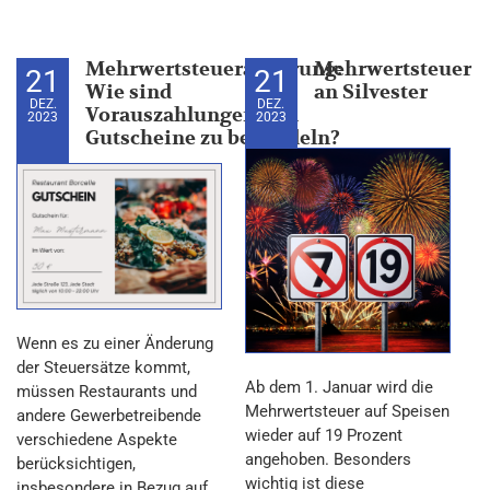
Mehrwertsteueränderung:
Mehrwertsteuer
21
21
Wie sind
an Silvester
DEZ.
DEZ.
Vorauszahlungen und
2023
2023
Gutscheine zu behandeln?
Wenn es zu einer Änderung
der Steuersätze kommt,
Ab dem 1. Januar wird die
müssen Restaurants und
Mehrwertsteuer auf Speisen
andere Gewerbetreibende
wieder auf 19 Prozent
verschiedene Aspekte
angehoben. Besonders
berücksichtigen,
wichtig ist diese
insbesondere in Bezug auf