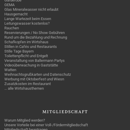
Garderobe
GEMA
Glas Mineralwasser nicht erlaubt
Hausgemacht
Lange Wartezeit beim Essen
Leitungswasser kostenlos?
Rauchen
Reservierungen / No Show Gebühren
Rund um die Bezahlung und Rechnung
Schafkopfen im Wirtshaus
Stillen in Cafés und Restaurants
Stille Tage Bayern
Toilettenpflicht und Entgelt
Veranstaltung von Ballermann Partys
Videoüberwachung in Gaststätte
Watten
Weihnachtsgrußkarten und Datenschutz
Werbung mit Oktoberfest und Wiesn
Zusatzkosten im Restaurant
… alle Wirtshausthemen
MITGLIEDSCHAFT
Warum Mitglied werden?
Unsere Vorteile bei einer Voll-/Fördermitgliedschaft
Mitgliedschaft beantragen