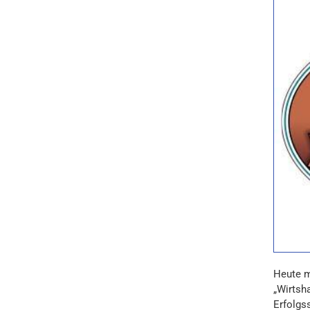
Heute m
„Wirtsh
Erfolgss