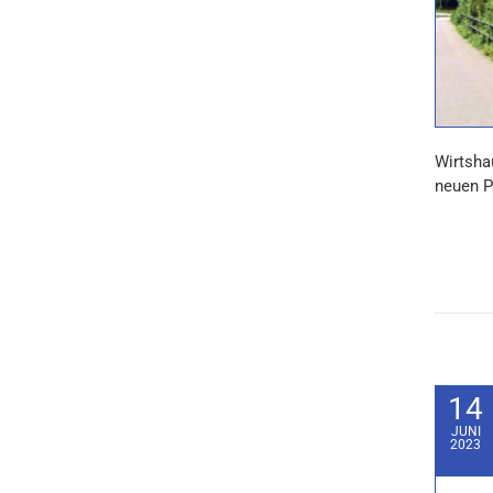
Wirtsha
neuen P
14
JUNI
2023