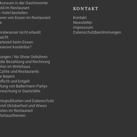
konsum in der Gastronomie
geld im Restaurant
KONTAKT
 Hotel bestellen
eren von Essen im Restaurant
Kontakt
e
Newsletter
Impressum
ralwasser nicht erlaubt
Datenschutzbestimmungen
acht
rtezeit beim Essen
wasser kostenlos?
rungen / No Show Gebühren
die Bezahlung und Rechnung
fen im Wirtshaus
n Cafés und Restaurants
ge Bayern
pflicht und Entgelt
tung von Ballermann Partys
rwachung in Gaststätte
tsgrußkarten und Datenschutz
mit Oktoberfest und Wiesn
sten im Restaurant
irtshausthemen