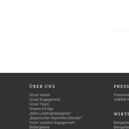
ÜBER
UNS
PRES
Unser Verein
Pressemi
Unser Engagement
VEBWK-
Unser Team
Unsere Erfolge
„Mein Lieblingsbiergarten“
WIRT
„Bayerischer Stammtischbruder“
Unser soziales Engagement
Biergarte
Bildergalerie
Biergarte