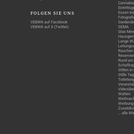
Cannabis
Eintritts
Essen ins
FOLGEN
SIE UNS
Fotografi
VEBWK auf Facebook
Garderob
VEBWK auf X (Twitter)
GEMA
Glas Mine
Hausgem
Lange Wa
Leitungs
Rauchen
Reservie
Rund um 
Schafkop
Stillen i
Stille Ta
Toiletten
Veranstal
Videoübe
Watten
Weihnach
Werbung 
Zusatzko
… alle W