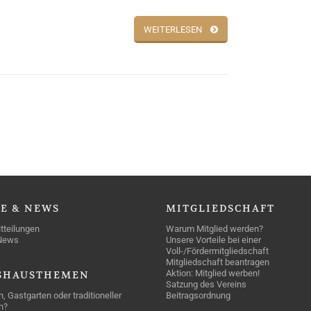
WEITERLESEN
SE
& NEWS
MITGLIEDSCHAFT
tteilungen
Warum Mitglied werden?
News
Unsere Vorteile bei einer
Voll-/Fördermitgliedschaft
Mitgliedschaft beantragen
Aktion: Mitglied werben!
SHAUSTHEMEN
Satzung des Vereins
n, Gastgarten oder traditioneller
Beitragsordnung
n?