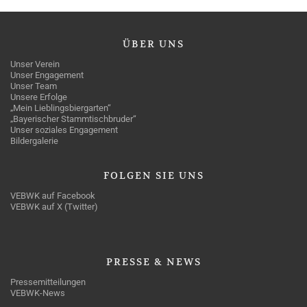
ÜBER
UNS
Unser Verein
Unser Engagement
Unser Team
Unsere Erfolge
„Mein Lieblingsbiergarten“
„Bayerischer Stammtischbruder“
Unser soziales Engagement
Bildergalerie
FOLGEN
SIE UNS
VEBWK auf Facebook
VEBWK auf X (Twitter)
PRESSE
& NEWS
Pressemitteilungen
VEBWK-News