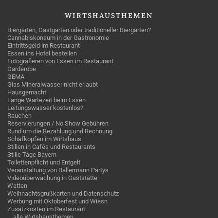
WIRTSHAUSTHEMEN
Biergarten, Gastgarten oder traditioneller Biergarten?
Cannabiskonsum in der Gastronomie
Eintrittsgeld im Restaurant
Essen ins Hotel bestellen
Fotografieren von Essen im Restaurant
Garderobe
GEMA
Glas Mineralwasser nicht erlaubt
Hausgemacht
Lange Wartezeit beim Essen
Leitungswasser kostenlos?
Rauchen
Reservierungen / No Show Gebühren
Rund um die Bezahlung und Rechnung
Schafkopfen im Wirtshaus
Stillen in Cafés und Restaurants
Stille Tage Bayern
Toilettenpflicht und Entgelt
Veranstaltung von Ballermann Partys
Videoüberwachung in Gaststätte
Watten
Weihnachtsgrußkarten und Datenschutz
Werbung mit Oktoberfest und Wiesn
Zusatzkosten im Restaurant
… alle Wirtshausthemen