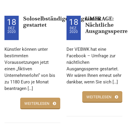
Soloselbständigenprogramm
UMFRAGE:
18
18
gestartet
Nächtliche
DEZ.
DEZ.
Ausgangssperre
2020
2020
Künstler können unter
Der VEBWK hat eine
bestimmten
Facebook – Umfrage zur
Voraussetzungen jetzt
nächtlichen
einen „fiktiven
Ausgangssperre gestartet.
Unternehmerlohn“ von bis
Wir wären Ihnen erneut sehr
zu 1180 Euro je Monat
dankbar, wenn Sie sich […]
beantragen […]
WEITERLESEN
WEITERLESEN