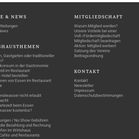
SE
& NEWS
MITGLIEDSCHAFT
tteilungen
Warum Mitglied werden?
News
Unsere Vorteile bei einer
Voll-/Fördermitgliedschaft
Mitgliedschaft beantragen
Aktion: Mitglied werben!
SHAUSTHEMEN
Satzung des Vereins
n, Gastgarten oder traditioneller
Beitragsordnung
n?
konsum in der Gastronomie
geld im Restaurant
KONTAKT
 Hotel bestellen
eren von Essen im Restaurant
Kontakt
e
Newsletter
Impressum
ralwasser nicht erlaubt
Datenschutzbestimmungen
acht
rtezeit beim Essen
wasser kostenlos?
rungen / No Show Gebühren
die Bezahlung und Rechnung
fen im Wirtshaus
n Cafés und Restaurants