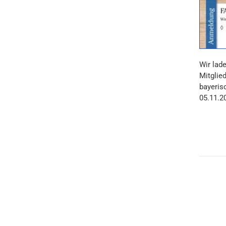
Wir lade
Mitglie
bayeris
05.11.20