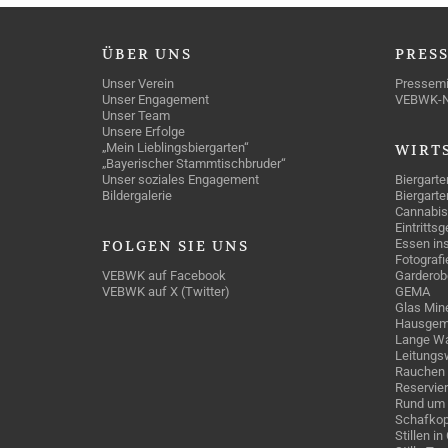
ÜBER
UNS
PRES
Unser Verein
Pressemi
Unser Engagement
VEBWK-
Unser Team
Unsere Erfolge
„Mein Lieblingsbiergarten“
WIRT
„Bayerischer Stammtischbruder“
Unser soziales Engagement
Biergarte
Bildergalerie
Biergarte
Cannabis
Eintritts
Essen ins
FOLGEN
SIE UNS
Fotografi
VEBWK auf Facebook
Garderob
VEBWK auf X (Twitter)
GEMA
Glas Mine
Hausgem
Lange Wa
Leitungs
Rauchen
Reservie
Rund um 
Schafkop
Stillen i