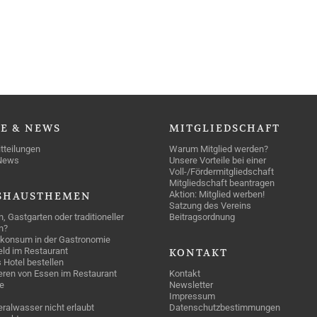
SE
& NEWS
MITGLIEDSCHAFT
tteilungen
Warum Mitglied werden?
News
Unsere Vorteile bei einer
Voll-/Fördermitgliedschaft
Mitgliedschaft beantragen
Aktion: Mitglied werben!
SHAUSTHEMEN
Satzung des Vereins
n, Gastgarten oder traditioneller
Beitragsordnung
n?
konsum in der Gastronomie
geld im Restaurant
KONTAKT
 Hotel bestellen
eren von Essen im Restaurant
Kontakt
e
Newsletter
Impressum
ralwasser nicht erlaubt
Datenschutzbestimmungen