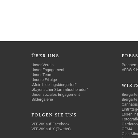
ÜBER
UNS
PRES
Unser Verein
Pressemi
Unser Engagement
VEBWK-
Unser Team
Unsere Erfolge
„Mein Lieblingsbiergarten“
WIRT
„Bayerischer Stammtischbruder“
Unser soziales Engagement
Biergarte
Bildergalerie
Biergarte
Cannabis
Eintritts
Essen ins
FOLGEN
SIE UNS
Fotografi
VEBWK auf Facebook
Garderob
VEBWK auf X (Twitter)
GEMA
Glas Mine