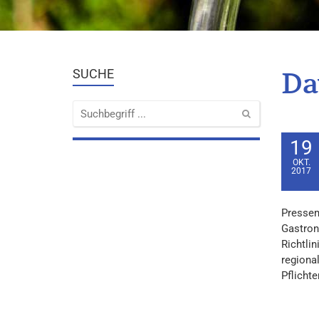
Da
SUCHE
19
OKT.
2017
Pressemi
Gastron
Richtli
regiona
Pflichte