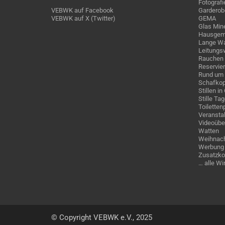
Fotografi
VEBWK auf Facebook
Garderob
VEBWK auf X (Twitter)
GEMA
Glas Mine
Hausgem
Lange Wa
Leitungs
Rauchen
Reservie
Rund um 
Schafkop
Stillen i
Stille Ta
Toiletten
Veranstal
Videoübe
Watten
Weihnach
Werbung 
Zusatzko
… alle W
© Copyright VEBWK e.V., 2025