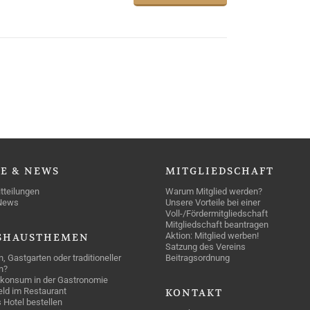
SE
& NEWS
MITGLIEDSCHAFT
tteilungen
Warum Mitglied werden?
News
Unsere Vorteile bei einer
Voll-/Fördermitgliedschaft
Mitgliedschaft beantragen
Aktion: Mitglied werben!
SHAUSTHEMEN
Satzung des Vereins
n, Gastgarten oder traditioneller
Beitragsordnung
n?
konsum in der Gastronomie
geld im Restaurant
KONTAKT
 Hotel bestellen