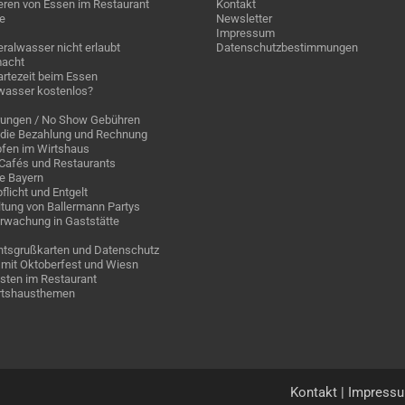
eren von Essen im Restaurant
Kontakt
e
Newsletter
Impressum
ralwasser nicht erlaubt
Datenschutzbestimmungen
acht
rtezeit beim Essen
wasser kostenlos?
rungen / No Show Gebühren
die Bezahlung und Rechnung
fen im Wirtshaus
n Cafés und Restaurants
ge Bayern
pflicht und Entgelt
tung von Ballermann Partys
rwachung in Gaststätte
tsgrußkarten und Datenschutz
mit Oktoberfest und Wiesn
sten im Restaurant
irtshausthemen
Kontakt
|
Impress