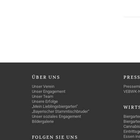
ÜBER
UNS
PRES
Unser Verein
Pressemi
Unser Engagement
VEBWK-
Unser Team
Unsere Erfolge
„Mein Lieblingsbiergarten“
WIRT
„Bayerischer Stammtischbruder“
Unser soziales Engagement
Biergarte
Bildergalerie
Biergarte
Cannabis
Eintritts
Essen ins
FOLGEN
SIE UNS