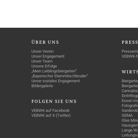
ÜBER
UNS
PRES
Unser Verein
Pressemi
Unser Engagement
VEBWK-
Unser Team
Unsere Erfolge
„Mein Lieblingsbiergarten“
WIRT
„Bayerischer Stammtischbruder“
Unser soziales Engagement
Biergarte
Bildergalerie
Biergarte
Cannabis
Eintritts
Essen ins
FOLGEN
SIE UNS
Fotografi
VEBWK auf Facebook
Garderob
VEBWK auf X (Twitter)
GEMA
Glas Mine
Hausgem
Lange Wa
Leitungs