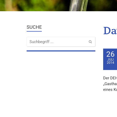
Da
SUCHE
26
JULI
2014
Der DEH
„Gastha
eines Ku