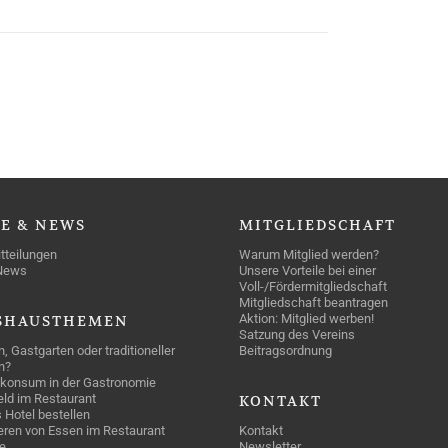
SE
& NEWS
MITGLIEDSCHAFT
tteilungen
Warum Mitglied werden?
News
Unsere Vorteile bei einer
Voll-/Fördermitgliedschaft
Mitgliedschaft beantragen
Aktion: Mitglied werben!
SHAUSTHEMEN
Satzung des Vereins
n, Gastgarten oder traditioneller
Beitragsordnung
n?
konsum in der Gastronomie
geld im Restaurant
KONTAKT
 Hotel bestellen
eren von Essen im Restaurant
Kontakt
e
Newsletter