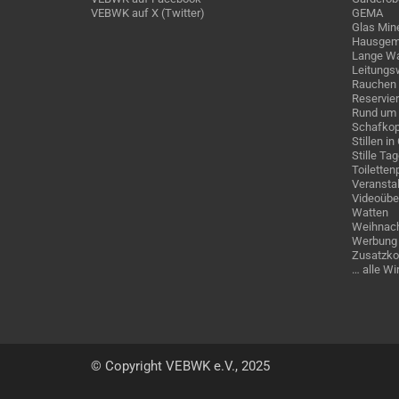
VEBWK auf X (Twitter)
GEMA
Glas Mine
Hausgem
Lange Wa
Leitungs
Rauchen
Reservie
Rund um 
Schafkop
Stillen i
Stille Ta
Toiletten
Veranstal
Videoübe
Watten
Weihnach
Werbung 
Zusatzko
… alle W
© Copyright VEBWK e.V., 2025