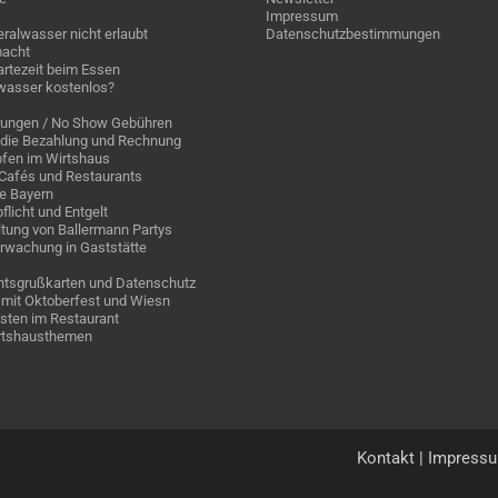
Impressum
ralwasser nicht erlaubt
Datenschutzbestimmungen
acht
rtezeit beim Essen
wasser kostenlos?
rungen / No Show Gebühren
die Bezahlung und Rechnung
fen im Wirtshaus
n Cafés und Restaurants
ge Bayern
pflicht und Entgelt
tung von Ballermann Partys
rwachung in Gaststätte
tsgrußkarten und Datenschutz
mit Oktoberfest und Wiesn
sten im Restaurant
irtshausthemen
Kontakt
|
Impress