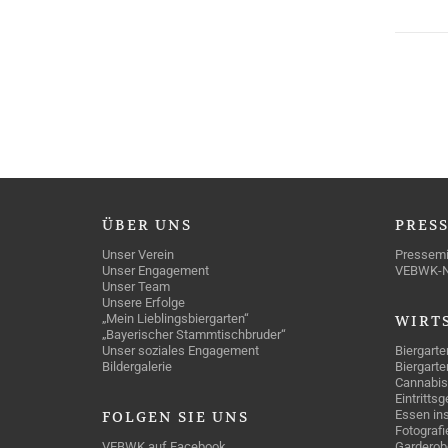
ÜBER
UNS
PRES
Unser Verein
Pressemi
Unser Engagement
VEBWK-
Unser Team
Unsere Erfolge
„Mein Lieblingsbiergarten“
WIRT
„Bayerischer Stammtischbruder“
Unser soziales Engagement
Biergarte
Bildergalerie
Biergarte
Cannabis
Eintritts
Essen ins
FOLGEN
SIE UNS
Fotografi
VEBWK auf Facebook
Garderob