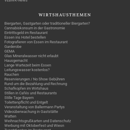
VEBWK-News
WIRTSHAUSTHEMEN
Biergarten, Gastgarten oder traditioneller Biergarten?
Cannabiskonsum in der Gastronomie
Eintrittsgeld im Restaurant
Essen ins Hotel bestellen
Fotografieren von Essen im Restaurant
Garderobe
GEMA
Glas Mineralwasser nicht erlaubt
Hausgemacht
Lange Wartezeit beim Essen
Leitungswasser kostenlos?
Rauchen
Reservierungen / No Show Gebühren
Rund um die Bezahlung und Rechnung
Schafkopfen im Wirtshaus
Stillen in Cafés und Restaurants
Stille Tage Bayern
Toilettenpflicht und Entgelt
Veranstaltung von Ballermann Partys
Videoüberwachung in Gaststätte
Watten
Weihnachtsgrußkarten und Datenschutz
Werbung mit Oktoberfest und Wiesn