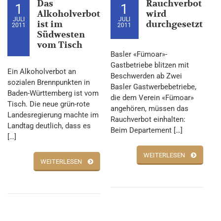
Das
Rauchverbot
1
1
Alkoholverbot
wird
JULI
JULI
ist im
durchgesetzt
2011
2011
Südwesten
vom Tisch
Basler «Fümoar»-
Gastbetriebe blitzen mit
Ein Alkoholverbot an
Beschwerden ab Zwei
sozialen Brennpunkten in
Basler Gastwerbebetriebe,
Baden-Württemberg ist vom
die dem Verein «Fümoar»
Tisch. Die neue grün-rote
angehören, müssen das
Landesregierung machte im
Rauchverbot einhalten:
Landtag deutlich, dass es
Beim Departement […]
[…]
WEITERLESEN
WEITERLESEN