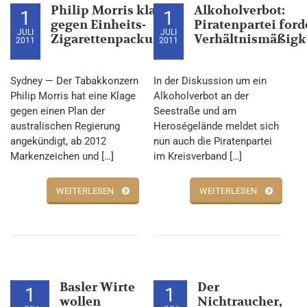
Philip Morris klagt
Alkoholverbot:
1
1
gegen Einheits-
Piratenpartei ford
JULI
JULI
Zigarettenpackungen
Verhältnismäßigk
2011
2011
Sydney — Der Tabakkonzern
In der Diskussion um ein
Philip Morris hat eine Klage
Alkoholverbot an der
gegen einen Plan der
Seestraße und am
australischen Regierung
Heroségelände meldet sich
angekündigt, ab 2012
nun auch die Piratenpartei
Markenzeichen und […]
im Kreisverband […]
WEITERLESEN
WEITERLESEN
Basler Wirte
Der
1
1
wollen
Nichtraucher,