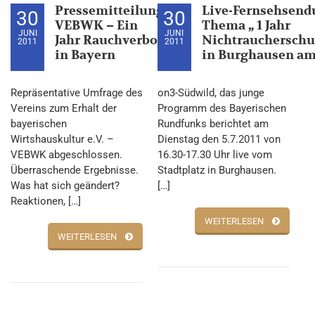
Pressemitteilung
Live-Fernsehsen
30
30
VEBWK – Ein
Thema „ 1 Jahr
JUNI
JUNI
Jahr Rauchverbot
Nichtraucherschu
2011
2011
in Bayern
in Burghausen am 
Repräsentative Umfrage des
on3-Südwild, das junge
Vereins zum Erhalt der
Programm des Bayerischen
bayerischen
Rundfunks berichtet am
Wirtshauskultur e.V. –
Dienstag den 5.7.2011 von
VEBWK abgeschlossen.
16.30-17.30 Uhr live vom
Überraschende Ergebnisse.
Stadtplatz in Burghausen.
Was hat sich geändert?
[…]
Reaktionen, […]
WEITERLESEN
WEITERLESEN