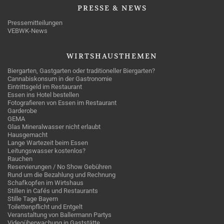
PRESSE
& NEWS
Pressemitteilungen
VEBWK-News
WIRTSHAUSTHEMEN
Biergarten, Gastgarten oder traditioneller Biergarten?
Cannabiskonsum in der Gastronomie
Eintrittsgeld im Restaurant
Essen ins Hotel bestellen
Fotografieren von Essen im Restaurant
Garderobe
GEMA
Glas Mineralwasser nicht erlaubt
Hausgemacht
Lange Wartezeit beim Essen
Leitungswasser kostenlos?
Rauchen
Reservierungen / No Show Gebühren
Rund um die Bezahlung und Rechnung
Schafkopfen im Wirtshaus
Stillen in Cafés und Restaurants
Stille Tage Bayern
Toilettenpflicht und Entgelt
Veranstaltung von Ballermann Partys
Videoüberwachung in Gaststätte