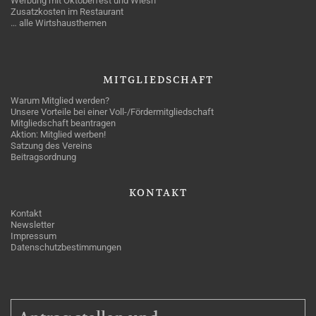
Werbung mit Oktoberfest und Wiesn
Zusatzkosten im Restaurant
… alle Wirtshausthemen
MITGLIEDSCHAFT
Warum Mitglied werden?
Unsere Vorteile bei einer Voll-/Fördermitgliedschaft
Mitgliedschaft beantragen
Aktion: Mitglied werben!
Satzung des Vereins
Beitragsordnung
KONTAKT
Kontakt
Newsletter
Impressum
Datenschutzbestimmungen
MITGLIEDSCHAFT