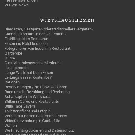
Pressemitteilungen
VEBWK-News
WIRTSHAUSTHEMEN
Biergarten, Gastgarten oder traditioneller Biergarten?
Cannabiskonsum in der Gastronomie
Eintrittsgeld im Restaurant
Essen ins Hotel bestellen
Fotografieren von Essen im Restaurant
Garderobe
GEMA
Glas Mineralwasser nicht erlaubt
Hausgemacht
Lange Wartezeit beim Essen
Leitungswasser kostenlos?
Rauchen
Reservierungen / No Show Gebühren
Rund um die Bezahlung und Rechnung
Schafkopfen im Wirtshaus
Stillen in Cafés und Restaurants
Stille Tage Bayern
Toilettenpflicht und Entgelt
Veranstaltung von Ballermann Partys
Videoüberwachung in Gaststätte
Watten
Weihnachtsgrußkarten und Datenschutz