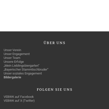
ÜBER
UNS
Unser Verein
Unser Engagement
Unser Team
Unsere Erfolge
„Mein Lieblingsbiergarten“
„Bayerischer Stammtischbruder“
Unser soziales Engagement
Bildergalerie
FOLGEN
SIE UNS
VEBWK auf Facebook
VEBWK auf X (Twitter)