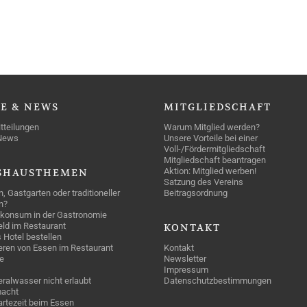
SE
& NEWS
MITGLIEDSCHAFT
tteilungen
Warum Mitglied werden?
News
Unsere Vorteile bei einer
Voll-/Fördermitgliedschaft
Mitgliedschaft beantragen
Aktion: Mitglied werben!
SHAUSTHEMEN
Satzung des Vereins
n, Gastgarten oder traditioneller
Beitragsordnung
n?
konsum in der Gastronomie
geld im Restaurant
KONTAKT
 Hotel bestellen
eren von Essen im Restaurant
Kontakt
e
Newsletter
Impressum
ralwasser nicht erlaubt
Datenschutzbestimmungen
acht
rtezeit beim Essen