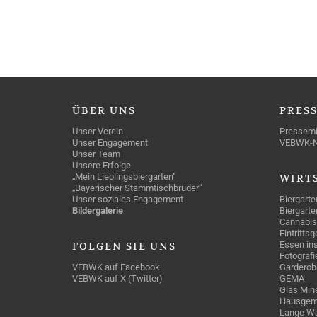
ÜBER
UNS
PRES
Unser Verein
Pressemi
Unser Engagement
VEBWK-
Unser Team
Unsere Erfolge
„Mein Lieblingsbiergarten“
WIRT
„Bayerischer Stammtischbruder“
Unser soziales Engagement
Biergarte
Bildergalerie
Biergarte
Cannabis
Eintritts
Essen ins
FOLGEN
SIE UNS
Fotografi
VEBWK auf Facebook
Garderob
VEBWK auf X (Twitter)
GEMA
Glas Mine
Hausgem
Lange Wa