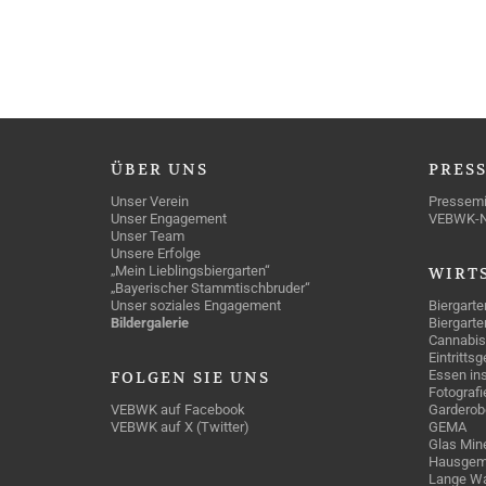
ÜBER
UNS
PRES
Unser Verein
Pressemi
Unser Engagement
VEBWK-
Unser Team
Unsere Erfolge
„Mein Lieblingsbiergarten“
WIRT
„Bayerischer Stammtischbruder“
Unser soziales Engagement
Biergarte
Bildergalerie
Biergarte
Cannabis
Eintritts
Essen ins
FOLGEN
SIE UNS
Fotografi
VEBWK auf Facebook
Garderob
VEBWK auf X (Twitter)
GEMA
Glas Mine
Hausgem
Lange Wa