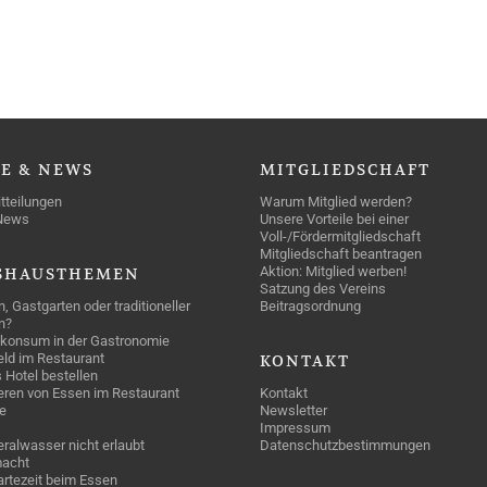
SE
& NEWS
MITGLIEDSCHAFT
tteilungen
Warum Mitglied werden?
News
Unsere Vorteile bei einer
Voll-/Fördermitgliedschaft
Mitgliedschaft beantragen
Aktion: Mitglied werben!
SHAUSTHEMEN
Satzung des Vereins
n, Gastgarten oder traditioneller
Beitragsordnung
n?
konsum in der Gastronomie
geld im Restaurant
KONTAKT
 Hotel bestellen
eren von Essen im Restaurant
Kontakt
e
Newsletter
Impressum
ralwasser nicht erlaubt
Datenschutzbestimmungen
acht
rtezeit beim Essen