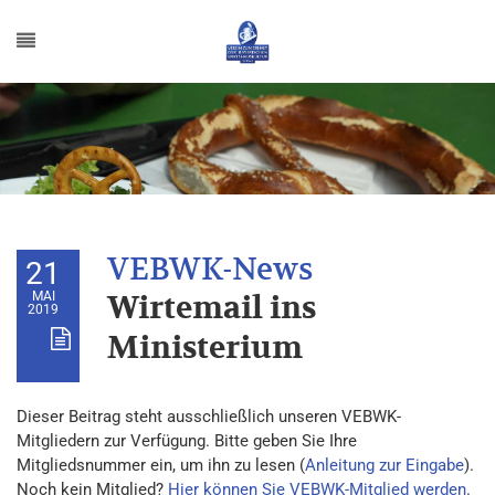
21
MAI
Wirtemail ins
2019
Ministerium
Dieser Beitrag steht ausschließlich unseren VEBWK-
Mitgliedern zur Verfügung. Bitte geben Sie Ihre
Mitgliedsnummer ein, um ihn zu lesen (
Anleitung zur Eingabe
).
Noch kein Mitglied?
Hier können Sie VEBWK-Mitglied werden
.