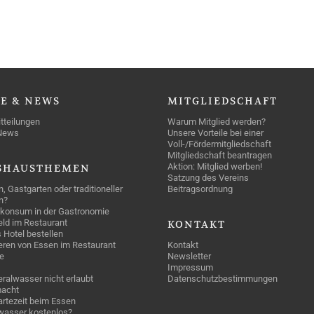
SE
& NEWS
MITGLIEDSCHAFT
tteilungen
Warum Mitglied werden?
News
Unsere Vorteile bei einer
Voll-/Fördermitgliedschaft
Mitgliedschaft beantragen
Aktion: Mitglied werben!
SHAUSTHEMEN
Satzung des Vereins
n, Gastgarten oder traditioneller
Beitragsordnung
n?
konsum in der Gastronomie
geld im Restaurant
KONTAKT
 Hotel bestellen
eren von Essen im Restaurant
Kontakt
e
Newsletter
Impressum
ralwasser nicht erlaubt
Datenschutzbestimmungen
acht
rtezeit beim Essen
wasser kostenlos?