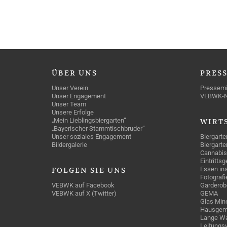
ÜBER
UNS
PRES
Unser Verein
Pressemi
Unser Engagement
VEBWK-
Unser Team
Unsere Erfolge
„Mein Lieblingsbiergarten“
WIRT
„Bayerischer Stammtischbruder“
Unser soziales Engagement
Biergarte
Bildergalerie
Biergarte
Cannabis
Eintritts
Essen ins
FOLGEN
SIE UNS
Fotografi
VEBWK auf Facebook
Garderob
VEBWK auf X (Twitter)
GEMA
Glas Mine
Hausgem
Lange Wa
Leitungs