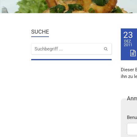
SUCHE
23
DEZ.
2011
Dieser 
ihn zu l
Anm
Benu