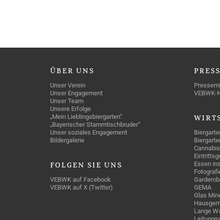
ÜBER
UNS
PRES
Unser Verein
Pressemi
Unser Engagement
VEBWK-
Unser Team
Unsere Erfolge
„Mein Lieblingsbiergarten“
WIRT
„Bayerischer Stammtischbruder“
Unser soziales Engagement
Biergarte
Bildergalerie
Biergarte
Cannabis
Eintritts
Essen ins
FOLGEN
SIE UNS
Fotografi
VEBWK auf Facebook
Garderob
VEBWK auf X (Twitter)
GEMA
Glas Mine
Hausgem
Lange Wa
Leitungs