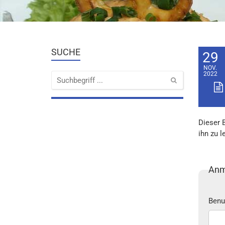
SUCHE
29
NOV.
2022
Dieser 
ihn zu l
Anm
Benu