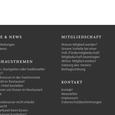
SE
& NEWS
MITGLIEDSCHAFT
tteilungen
Warum Mitglied werden?
News
Unsere Vorteile bei einer
Voll-/Fördermitgliedschaft
Mitgliedschaft beantragen
Aktion: Mitglied werben!
SHAUSTHEMEN
Satzung des Vereins
n, Gastgarten oder traditioneller
Beitragsordnung
n?
konsum in der Gastronomie
geld im Restaurant
KONTAKT
 Hotel bestellen
eren von Essen im Restaurant
Kontakt
e
Newsletter
Impressum
ralwasser nicht erlaubt
Datenschutzbestimmungen
acht
rtezeit beim Essen
wasser kostenlos?