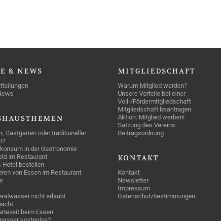
SE
& NEWS
MITGLIEDSCHAFT
tteilungen
Warum Mitglied werden?
News
Unsere Vorteile bei einer
Voll-/Fördermitgliedschaft
Mitgliedschaft beantragen
Aktion: Mitglied werben!
SHAUSTHEMEN
Satzung des Vereins
n, Gastgarten oder traditioneller
Beitragsordnung
n?
konsum in der Gastronomie
geld im Restaurant
KONTAKT
 Hotel bestellen
eren von Essen im Restaurant
Kontakt
e
Newsletter
Impressum
ralwasser nicht erlaubt
Datenschutzbestimmungen
acht
rtezeit beim Essen
wasser kostenlos?