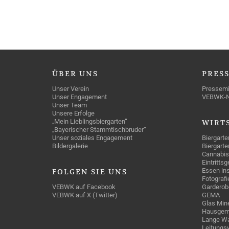
ÜBER
UNS
PRES
Unser Verein
Pressemi
Unser Engagement
VEBWK-
Unser Team
Unsere Erfolge
„Mein Lieblingsbiergarten“
WIRT
„Bayerischer Stammtischbruder“
Unser soziales Engagement
Biergarte
Bildergalerie
Biergarte
Cannabis
Eintritts
Essen ins
FOLGEN
SIE UNS
Fotografi
VEBWK auf Facebook
Garderob
VEBWK auf X (Twitter)
GEMA
Glas Mine
Hausgem
Lange Wa
Leitungs