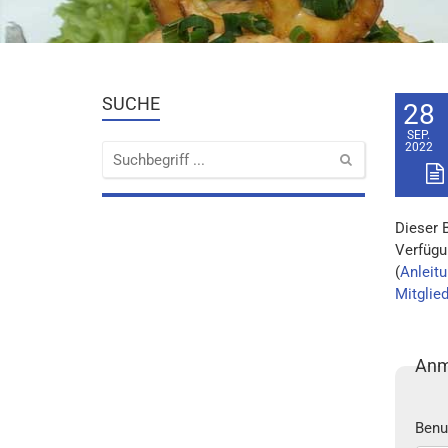
SUCHE
28
SEP.
2022
Dieser 
Verfügu
(
Anleitu
Mitglie
Anm
Benu