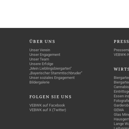
ÜBER
UNS
PRES
Unser Verein
Pressemi
Unser Engagement
VEBWK-
Unser Team
Unsere Erfolge
„Mein Lieblingsbiergarten“
WIRT
„Bayerischer Stammtischbruder“
Unser soziales Engagement
Biergarte
Bildergalerie
Biergarte
Cannabis
Eintritts
Essen ins
FOLGEN
SIE UNS
Fotografi
VEBWK auf Facebook
Garderob
VEBWK auf X (Twitter)
GEMA
Glas Mine
Hausgem
Lange Wa
Leitungs