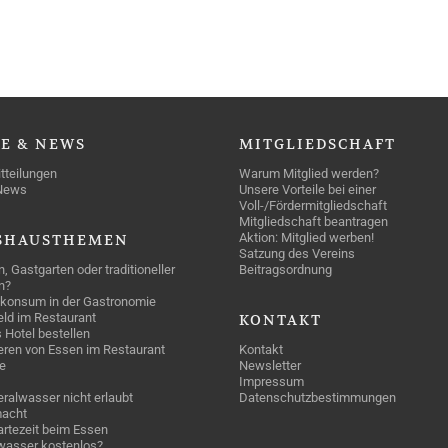
SE
& NEWS
MITGLIEDSCHAFT
tteilungen
Warum Mitglied werden?
News
Unsere Vorteile bei einer
Voll-/Fördermitgliedschaft
Mitgliedschaft beantragen
Aktion: Mitglied werben!
SHAUSTHEMEN
Satzung des Vereins
n, Gastgarten oder traditioneller
Beitragsordnung
n?
konsum in der Gastronomie
geld im Restaurant
KONTAKT
 Hotel bestellen
eren von Essen im Restaurant
Kontakt
e
Newsletter
Impressum
ralwasser nicht erlaubt
Datenschutzbestimmungen
acht
rtezeit beim Essen
wasser kostenlos?