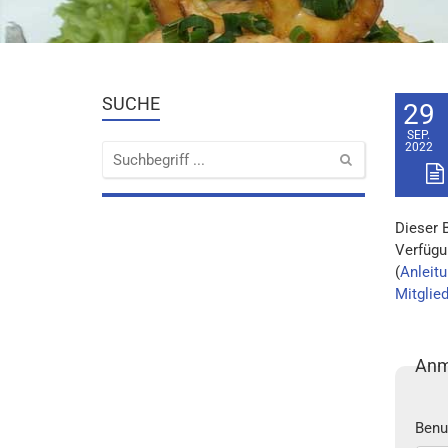
SUCHE
29
SEP.
2022
Dieser 
Verfügu
(
Anleitu
Mitglie
Anm
Benu