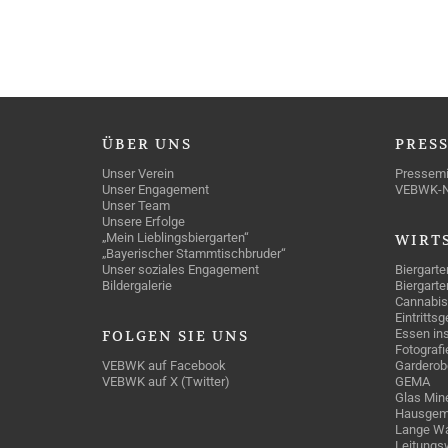
ÜBER
UNS
PRES
Unser Verein
Pressemi
Unser Engagement
VEBWK-
Unser Team
Unsere Erfolge
„Mein Lieblingsbiergarten“
WIRT
„Bayerischer Stammtischbruder“
Unser soziales Engagement
Biergarte
Bildergalerie
Biergarte
Cannabis
Eintritts
Essen ins
FOLGEN
SIE UNS
Fotografi
VEBWK auf Facebook
Garderob
VEBWK auf X (Twitter)
GEMA
Glas Mine
Hausgem
Lange Wa
Leitungs