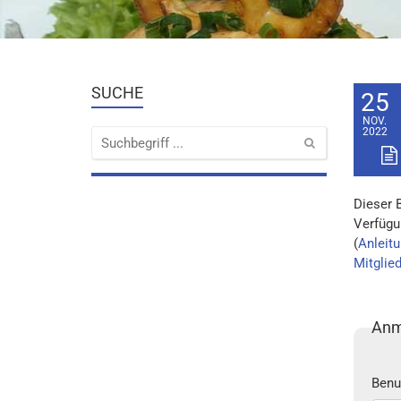
SUCHE
25
NOV.
2022
Dieser 
Verfügu
(
Anleitu
Mitglie
Anm
Benu