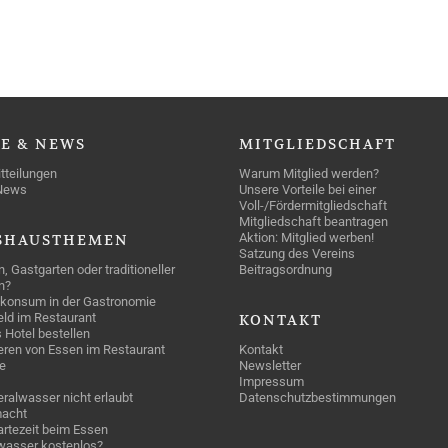
SE
& NEWS
MITGLIEDSCHAFT
tteilungen
Warum Mitglied werden?
News
Unsere Vorteile bei einer
Voll-/Fördermitgliedschaft
Mitgliedschaft beantragen
Aktion: Mitglied werben!
SHAUSTHEMEN
Satzung des Vereins
n, Gastgarten oder traditioneller
Beitragsordnung
n?
konsum in der Gastronomie
geld im Restaurant
KONTAKT
 Hotel bestellen
eren von Essen im Restaurant
Kontakt
e
Newsletter
Impressum
ralwasser nicht erlaubt
Datenschutzbestimmungen
acht
rtezeit beim Essen
wasser kostenlos?