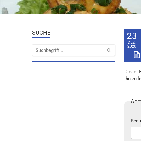
SUCHE
23
DEZ.
2020
Dieser 
ihn zu l
Anm
Benu