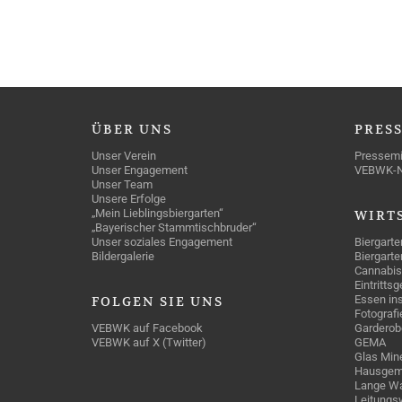
ÜBER
UNS
PRES
Unser Verein
Pressemi
Unser Engagement
VEBWK-
Unser Team
Unsere Erfolge
„Mein Lieblingsbiergarten“
WIRT
„Bayerischer Stammtischbruder“
Unser soziales Engagement
Biergarte
Bildergalerie
Biergarte
Cannabis
Eintritts
Essen ins
FOLGEN
SIE UNS
Fotografi
VEBWK auf Facebook
Garderob
VEBWK auf X (Twitter)
GEMA
Glas Mine
Hausgem
Lange Wa
Leitungs