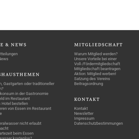
SE
& NEWS
MITGLIEDSCHAFT
tteilungen
Warum Mitglied werden?
News
Unsere Vorteile bei einer
Voll-/Fördermitgliedschaft
Mitgliedschaft beantragen
Aktion: Mitglied werben!
SHAUSTHEMEN
Satzung des Vereins
n, Gastgarten oder traditioneller
Beitragsordnung
n?
konsum in der Gastronomie
geld im Restaurant
KONTAKT
 Hotel bestellen
eren von Essen im Restaurant
Kontakt
e
Newsletter
Impressum
ralwasser nicht erlaubt
Datenschutzbestimmungen
acht
rtezeit beim Essen
wasser kostenlos?