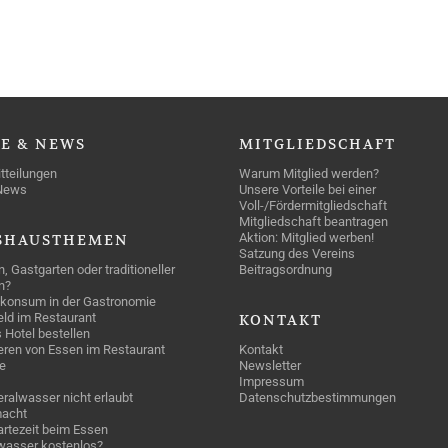
SE
& NEWS
MITGLIEDSCHAFT
tteilungen
Warum Mitglied werden?
News
Unsere Vorteile bei einer
Voll-/Fördermitgliedschaft
Mitgliedschaft beantragen
Aktion: Mitglied werben!
SHAUSTHEMEN
Satzung des Vereins
n, Gastgarten oder traditioneller
Beitragsordnung
n?
konsum in der Gastronomie
geld im Restaurant
KONTAKT
 Hotel bestellen
eren von Essen im Restaurant
Kontakt
e
Newsletter
Impressum
ralwasser nicht erlaubt
Datenschutzbestimmungen
acht
rtezeit beim Essen
wasser kostenlos?