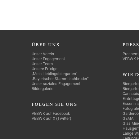
ÜBER
UNS
PRES
Unser Verein
Pressemi
Unser Engagement
VEBWK-
Unser Team
Unsere Erfolge
„Mein Lieblingsbiergarten“
WIRT
„Bayerischer Stammtischbruder“
Unser soziales Engagement
Biergarte
Bildergalerie
Biergarte
Cannabis
Eintritts
Essen ins
FOLGEN
SIE UNS
Fotografi
VEBWK auf Facebook
Garderob
VEBWK auf X (Twitter)
GEMA
Glas Mine
Hausgem
Lange Wa
Leitungs