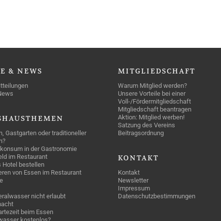
SE
& NEWS
MITGLIEDSCHAFT
tteilungen
Warum Mitglied werden?
News
Unsere Vorteile bei einer
Voll-/Fördermitgliedschaft
Mitgliedschaft beantragen
Aktion: Mitglied werben!
SHAUSTHEMEN
Satzung des Vereins
n, Gastgarten oder traditioneller
Beitragsordnung
n?
konsum in der Gastronomie
geld im Restaurant
KONTAKT
 Hotel bestellen
eren von Essen im Restaurant
Kontakt
e
Newsletter
Impressum
ralwasser nicht erlaubt
Datenschutzbestimmungen
acht
rtezeit beim Essen
wasser kostenlos?