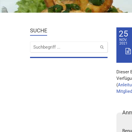
SUCHE
25
NOV.
2021
Dieser 
Verfügu
(
Anleitu
Mitglie
Anm
Benu