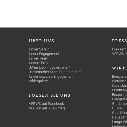
ÜBER
UNS
PRES
Unser Verein
Pressemi
Unser Engagement
VEBWK-
Unser Team
Unsere Erfolge
„Mein Lieblingsbiergarten“
WIRT
„Bayerischer Stammtischbruder“
Unser soziales Engagement
Biergarte
Bildergalerie
Biergarte
Cannabis
Eintritts
Essen ins
FOLGEN
SIE UNS
Fotografi
VEBWK auf Facebook
Garderob
VEBWK auf X (Twitter)
GEMA
Glas Mine
Hausgem
Lange Wa
Leitungs