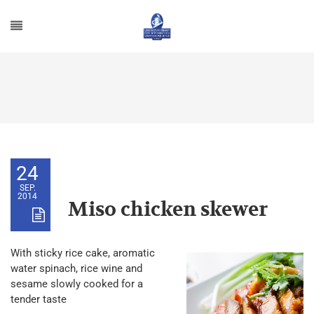
24
SEP.
2014
Miso chicken skewer
With sticky rice cake, aromatic
water spinach, rice wine and
sesame slowly cooked for a
tender taste