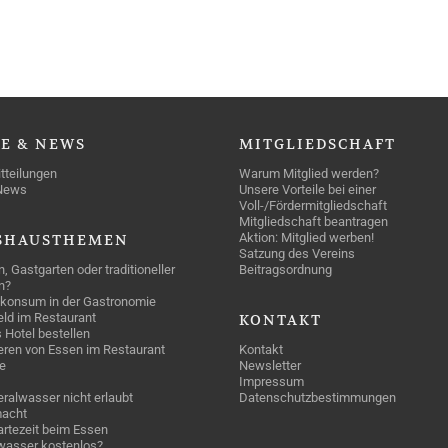
SE
& NEWS
MITGLIEDSCHAFT
tteilungen
Warum Mitglied werden?
News
Unsere Vorteile bei einer
Voll-/Fördermitgliedschaft
Mitgliedschaft beantragen
Aktion: Mitglied werben!
SHAUSTHEMEN
Satzung des Vereins
n, Gastgarten oder traditioneller
Beitragsordnung
n?
konsum in der Gastronomie
geld im Restaurant
KONTAKT
 Hotel bestellen
eren von Essen im Restaurant
Kontakt
e
Newsletter
Impressum
ralwasser nicht erlaubt
Datenschutzbestimmungen
acht
rtezeit beim Essen
wasser kostenlos?