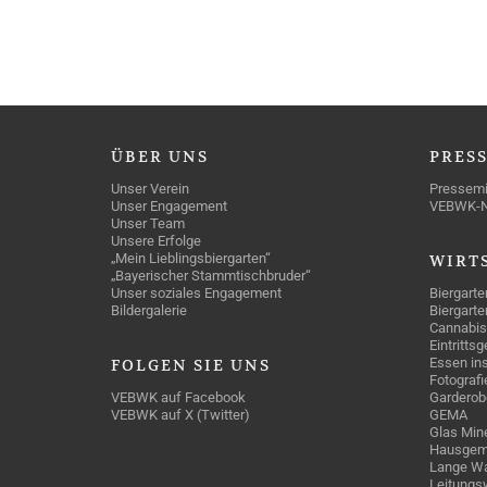
ÜBER
UNS
PRES
Unser Verein
Pressemi
Unser Engagement
VEBWK-
Unser Team
Unsere Erfolge
„Mein Lieblingsbiergarten“
WIRT
„Bayerischer Stammtischbruder“
Unser soziales Engagement
Biergarte
Bildergalerie
Biergarte
Cannabis
Eintritts
Essen ins
FOLGEN
SIE UNS
Fotografi
VEBWK auf Facebook
Garderob
VEBWK auf X (Twitter)
GEMA
Glas Mine
Hausgem
Lange Wa
Leitungs