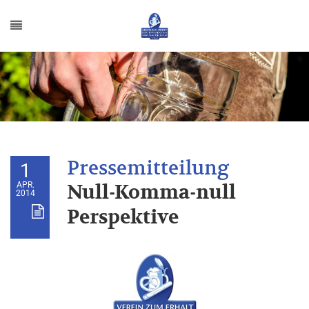
1
APR.
Null-Komma-null
2014
Perspektive