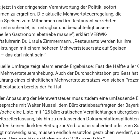
t jetzt in der dringenden Verantwortung der Politik, sofort
en zu ergreifen. Die aktuelle Mehrwertsteuerregelung, die
n Speisen zum Mitnehmen und im Restaurant verzehrten
unterscheidet, ist untragbar und benachteiligt unsere
onellen Gastronomiebetriebe massiv“, erklärt VEBWK-
tsführerin Dr. Ursula Zimmermann, „Restaurants werden für ihre
eistungen mit einem höheren Mehrwertsteuersatz auf Speisen
 – das darf nicht sein!“
tuelle Umfrage zeigt alarmierende Ergebnisse: Fast die Hälfte all
r Mehrwertsteueranhebung. Auch der Durchschnittsbon pro Gast hat 
führung eines einheitlichen Mehrwertsteuersatzes von sieben Prozen
iedstaaten bereits der Fall ist.
er Anpassung der Mehrwertsteuer muss zudem eine umfassende Ent
esprächs mit Walter Nussel, dem Bürokratiebeauftragten der Bayer
Woche eine Liste mit 125 bürokratischen Verpflichtungen übergeben,
eitszeiterfassung, bis hin zu umfassenden Dokumentationspflichte
ften keinen direkten Beitrag zur Verbrauchersicherheit oder zum Sch
gt notwendig sind, müssen endlich ersatzlos gestrichen werden“, so 