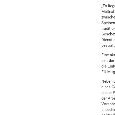
„Es lieg
Maßnahm
zwische
Speisen 
traditi
Geschäf
Dienstl
bestraft
Eine ak
seit de
die Ein
EU-Mitgl
Neben d
eines G
dieser 
der Arb
Vorschri
unbedin