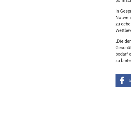
politisc
In Gesp
Notwend
zu geben
Wettbew
„Die de
Geschäf
bedarf 
zu biet
t