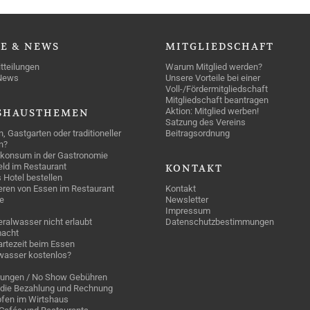
SE
& NEWS
MITGLIEDSCHAFT
tteilungen
Warum Mitglied werden?
News
Unsere Vorteile bei einer
Voll-/Fördermitgliedschaft
Mitgliedschaft beantragen
Aktion: Mitglied werben!
SHAUSTHEMEN
Satzung des Vereins
n, Gastgarten oder traditioneller
Beitragsordnung
n?
konsum in der Gastronomie
geld im Restaurant
KONTAKT
 Hotel bestellen
eren von Essen im Restaurant
Kontakt
e
Newsletter
Impressum
ralwasser nicht erlaubt
Datenschutzbestimmungen
acht
rtezeit beim Essen
wasser kostenlos?
rungen / No Show Gebühren
die Bezahlung und Rechnung
fen im Wirtshaus