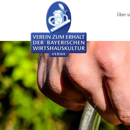
Über u