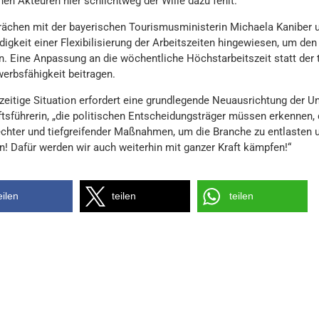
hen Akteuren hier schlichtweg der Wille dazu fehlt.“
rächen mit der bayerischen Tourismusministerin Michaela Kaniber 
igkeit einer Flexibilisierung der Arbeitszeiten hingewiesen, um de
. Eine Anpassung an die wöchentliche Höchstarbeitszeit statt der tä
erbsfähigkeit beitragen.
rzeitige Situation erfordert eine grundlegende Neuausrichtung der 
tsführerin, „die politischen Entscheidungsträger müssen erkennen,
echter und tiefgreifender Maßnahmen, um die Branche zu entlasten 
en! Dafür werden wir auch weiterhin mit ganzer Kraft kämpfen!“
eilen
teilen
teilen