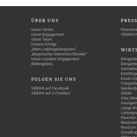
ÜBER
UNS
PRES
Unser Verein
Pressemi
Unser Engagement
VEBWK-
Unser Team
Unsere Erfolge
„Mein Lieblingsbiergarten“
WIRT
„Bayerischer Stammtischbruder“
Unser soziales Engagement
Biergarte
Bildergalerie
Biergarte
Cannabis
Eintritts
Essen ins
FOLGEN
SIE UNS
Fotografi
VEBWK auf Facebook
Garderob
VEBWK auf X (Twitter)
GEMA
Glas Mine
Hausgem
Lange Wa
Leitungs
Rauchen
Reservie
Rund um 
Schafkop