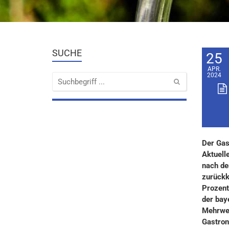
SUCHE
25
APR.
2024
Der Gas
Aktuell
nach de
zurückk
Prozent
der bay
Mehrwer
Gastron