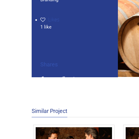
Likes
1
like
Shares
Similar Project