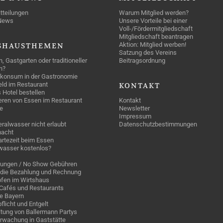
tteilungen
Warum Mitglied werden?
News
Unsere Vorteile bei einer
Voll-/Fördermitgliedschaft
Mitgliedschaft beantragen
Aktion: Mitglied werben!
SHAUSTHEMEN
Satzung des Vereins
n, Gastgarten oder traditioneller
Beitragsordnung
n?
konsum in der Gastronomie
geld im Restaurant
KONTAKT
 Hotel bestellen
eren von Essen im Restaurant
Kontakt
e
Newsletter
Impressum
ralwasser nicht erlaubt
Datenschutzbestimmungen
acht
rtezeit beim Essen
wasser kostenlos?
rungen / No Show Gebühren
die Bezahlung und Rechnung
fen im Wirtshaus
n Cafés und Restaurants
ge Bayern
pflicht und Entgelt
tung von Ballermann Partys
rwachung in Gaststätte