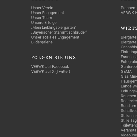
Unser Verein
Pressemi
Unser Engagement
VEBWK-
Unser Team
Unsere Erfolge
„Mein Lieblingsbiergarten“
WIRT
„Bayerischer Stammtischbruder“
Unser soziales Engagement
Biergarte
Bildergalerie
Biergarte
Cannabis
Eintritts
Essen ins
FOLGEN
SIE UNS
Fotografi
VEBWK auf Facebook
Garderob
VEBWK auf X (Twitter)
GEMA
Glas Mine
Hausgem
Lange Wa
Leitungs
Rauchen
Reservie
Rund um 
Schafkop
Stillen i
Stille Ta
Toiletten
Veranstal
Videoübe