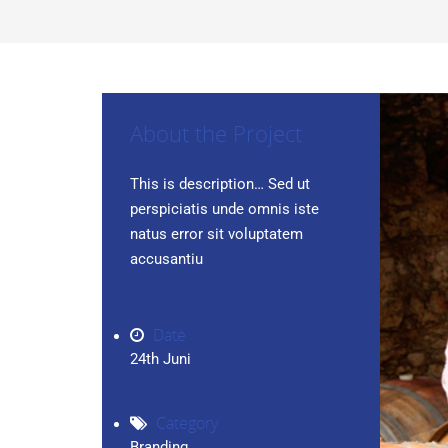
About the Project
This is description… Sed ut
perspiciatis unde omnis iste
natus error sit voluptatem
accusantiu
Date
24th Juni
Category
Branding