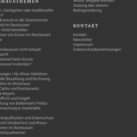
Aktion: Mitglied werben!
SHAUSTHEMEN
Satzung des Vereins
n, Gastgarten oder traditioneller
Beitragsordnung
n?
konsum in der Gastronomie
geld im Restaurant
KONTAKT
 Hotel bestellen
eren von Essen im Restaurant
Kontakt
e
Newsletter
Impressum
ralwasser nicht erlaubt
Datenschutzbestimmungen
acht
rtezeit beim Essen
wasser kostenlos?
rungen / No Show Gebühren
die Bezahlung und Rechnung
fen im Wirtshaus
n Cafés und Restaurants
ge Bayern
pflicht und Entgelt
tung von Ballermann Partys
rwachung in Gaststätte
tsgrußkarten und Datenschutz
mit Oktoberfest und Wiesn
sten im Restaurant
irtshausthemen