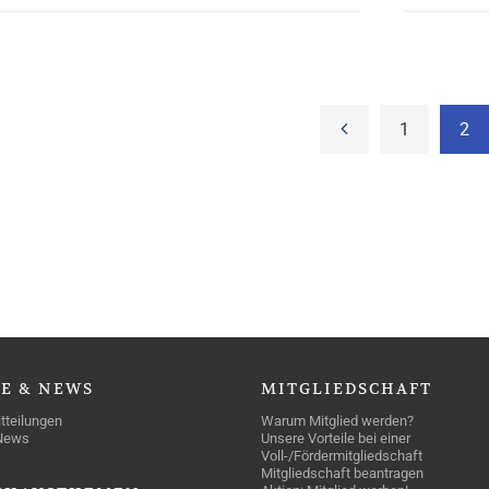
1
2
SE
& NEWS
MITGLIEDSCHAFT
tteilungen
Warum Mitglied werden?
News
Unsere Vorteile bei einer
Voll-/Fördermitgliedschaft
Mitgliedschaft beantragen