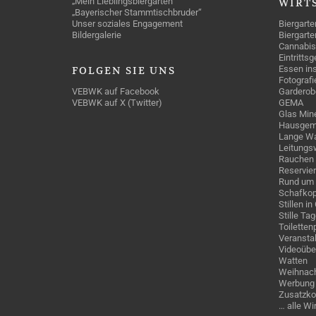
„Mein Lieblingsbiergarten“
WIRT
„Bayerischer Stammtischbruder“
Unser soziales Engagement
Biergarte
Bildergalerie
Biergarte
Cannabis
Eintritts
Essen ins
FOLGEN
SIE UNS
Fotografi
VEBWK auf Facebook
Garderob
VEBWK auf X (Twitter)
GEMA
Glas Mine
Hausgem
Lange Wa
Leitungs
Rauchen
Reservie
Rund um 
Schafkop
Stillen i
Stille Ta
Toiletten
Veranstal
Videoübe
Watten
Weihnach
Werbung 
Zusatzko
… alle W