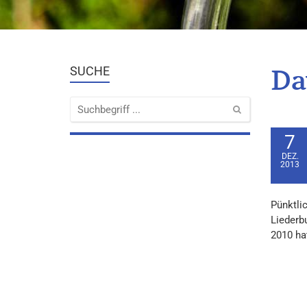
Da
SUCHE
7
DEZ.
2013
Pünktli
Liederbu
2010 hat