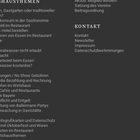
Aktion: Mitglied werben!
SHAUSTHEMEN
Satzung des Vereins
n, Gastgarten oder traditioneller
Beitragsordnung
n?
konsum in der Gastronomie
geld im Restaurant
KONTAKT
 Hotel bestellen
eren von Essen im Restaurant
Kontakt
e
Newsletter
Impressum
ralwasser nicht erlaubt
Datenschutzbestimmungen
acht
rtezeit beim Essen
wasser kostenlos?
rungen / No Show Gebühren
die Bezahlung und Rechnung
fen im Wirtshaus
n Cafés und Restaurants
ge Bayern
pflicht und Entgelt
tung von Ballermann Partys
rwachung in Gaststätte
tsgrußkarten und Datenschutz
mit Oktoberfest und Wiesn
sten im Restaurant
irtshausthemen