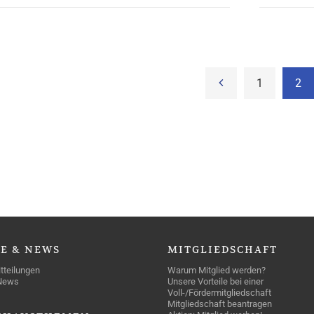
1
2
SE
& NEWS
MITGLIEDSCHAFT
tteilungen
Warum Mitglied werden?
News
Unsere Vorteile bei einer
Voll-/Fördermitgliedschaft
Mitgliedschaft beantragen