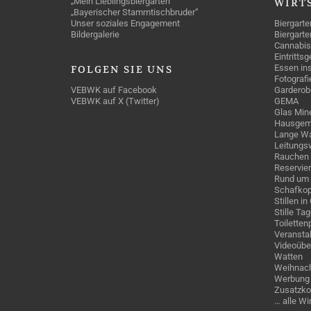
„Mein Lieblingsbiergarten“
WIRT
„Bayerischer Stammtischbruder“
Unser soziales Engagement
Biergarte
Bildergalerie
Biergarte
Cannabis
Eintritts
Essen ins
FOLGEN
SIE UNS
Fotografi
VEBWK auf Facebook
Garderob
VEBWK auf X (Twitter)
GEMA
Glas Mine
Hausgem
Lange Wa
Leitungs
Rauchen
Reservie
Rund um 
Schafkop
Stillen i
Stille Ta
Toiletten
Veranstal
Videoübe
Watten
Weihnach
Werbung 
Zusatzko
… alle W