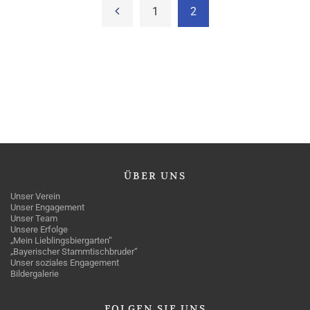
1
2
ÜBER
UNS
Unser Verein
Unser Engagement
Unser Team
Unsere Erfolge
„Mein Lieblingsbiergarten“
„Bayerischer Stammtischbruder“
Unser soziales Engagement
Bildergalerie
FOLGEN
SIE UNS