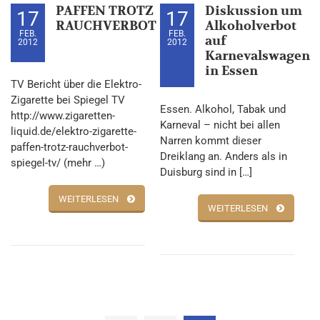
PAFFEN TROTZ
Diskussion um
17
17
RAUCHVERBOT
Alkoholverbot
FEB.
FEB.
auf
2012
2012
Karnevalswagen
in Essen
TV Bericht über die Elektro-
Zigarette bei Spiegel TV
Essen. Alkohol, Tabak und
http://www.zigaretten-
Karneval – nicht bei allen
liquid.de/elektro-zigarette-
Narren kommt dieser
paffen-trotz-rauchverbot-
Dreiklang an. Anders als in
spiegel-tv/ (mehr …)
Duisburg sind in […]
WEITERLESEN
WEITERLESEN