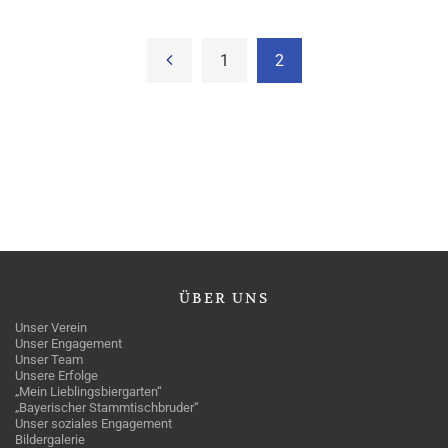
1
2
ÜBER
UNS
Unser Verein
Unser Engagement
Unser Team
Unsere Erfolge
„Mein Lieblingsbiergarten“
„Bayerischer Stammtischbruder“
Unser soziales Engagement
Bildergalerie