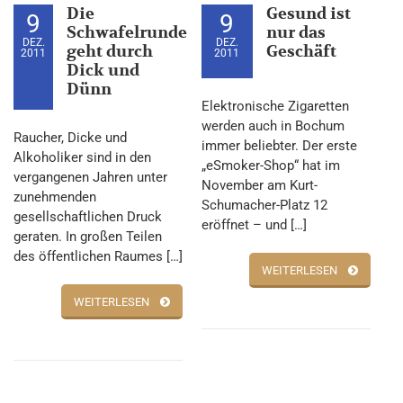
Die
Gesund ist
9
9
Schwafelrunde
nur das
DEZ.
DEZ.
geht durch
Geschäft
2011
2011
Dick und
Dünn
Elektronische Zigaretten
werden auch in Bochum
Raucher, Dicke und
immer beliebter. Der erste
Alkoholiker sind in den
„eSmoker-Shop“ hat im
vergangenen Jahren unter
November am Kurt-
zunehmenden
Schumacher-Platz 12
gesellschaftlichen Druck
eröffnet – und […]
geraten. In großen Teilen
des öffentlichen Raumes […]
WEITERLESEN
WEITERLESEN