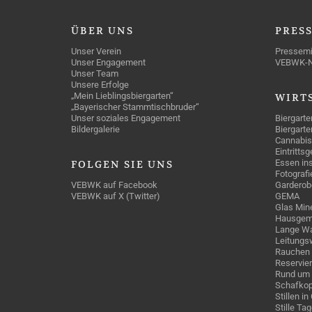
ÜBER
UNS
PRES
Unser Verein
Pressemi
Unser Engagement
VEBWK-
Unser Team
Unsere Erfolge
„Mein Lieblingsbiergarten“
WIRT
„Bayerischer Stammtischbruder“
Unser soziales Engagement
Biergarte
Bildergalerie
Biergarte
Cannabis
Eintritts
Essen ins
FOLGEN
SIE UNS
Fotografi
VEBWK auf Facebook
Garderob
VEBWK auf X (Twitter)
GEMA
Glas Mine
Hausgem
Lange Wa
Leitungs
Rauchen
Reservie
Rund um 
Schafkop
Stillen i
Stille Ta