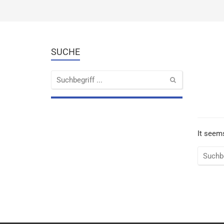
SUCHE
N
It seems